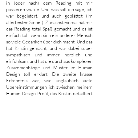
in (oder nach) dem Reading mit mir
passieren würde. Und was soll ich sage, ich
war begeistert, und auch geplättet (im
allerbesten Sinne!). Zunächst einmal hat mir
das Reading total Spaß gemacht und es ist
einfach toll, wenn sich ein anderer Mensch
so viele Gedanken über dich macht. Und das
hat Kristin gemacht, und war dabei super
sympathisch und immer herzlich und
einfühlsam, und hat die durchaus komplexen
Zusammenhänge und Muster im Human
Design toll erklärt. Die zweite krasse
Erkenntnis war, wie unglaublich viele
Übereinstimmungen ich zwischen meinem
Human Design Profil, das Kristin detailliert
für mich erarbeitet hat, und meiner
Persönlichkeit & meine
Herangehensweisen im Alltag und im
Business erkennen konnte. Ich hatte
während des Readings so viele Aha-
Erlebnisse - auf einmal haben so viele